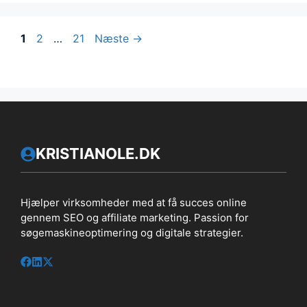
Side
Side
Side
1
2
…
21
Næste
→
KRISTIANOLE.DK
Hjælper virksomheder med at få succes online
gennem SEO og affiliate marketing. Passion for
søgemaskineoptimering og digitale strategier.