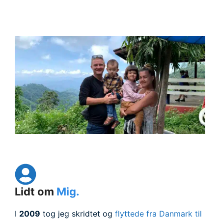
Lidt om
Mig.
I
2009
tog jeg skridtet og
flyttede fra Danmark til