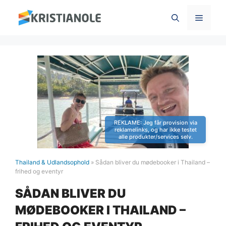
Hop
Menu
til
indhold
Thailand & Udlandsophold
»
Sådan bliver du mødebooker i Thailand –
frihed og eventyr
SÅDAN BLIVER DU
MØDEBOOKER I THAILAND –