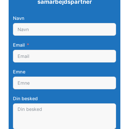
samarbejdspartner
Navn
Email
Emne
Din besked