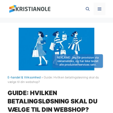
Hop
Menu
til
indhold
E-handel & Virksomhed
»
Guide: Hvilken betalingsløsning skal du
vælge til din webshop?
GUIDE: HVILKEN
BETALINGSLØSNING SKAL DU
VÆLGE TIL DIN WEBSHOP?