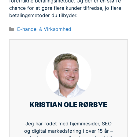
foretrukne betalingsmetode. Og der er en større
chance for at gøre flere kunder tilfredse, jo flere
betalingsmetoder du tilbyder.
Kategorier
E-handel & Virksomhed
KRISTIAN OLE RØRBYE
Jeg har rodet med hjemmesider, SEO
og digital markedsføring i over 15 år –