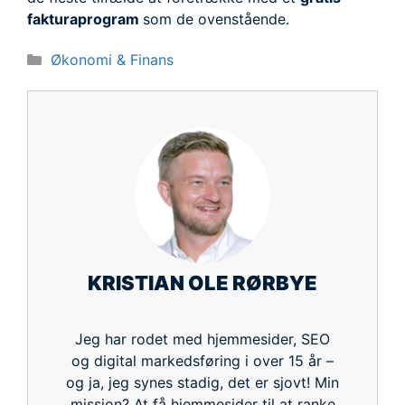
fakturaprogram
som de ovenstående.
Kategorier
Økonomi & Finans
KRISTIAN OLE RØRBYE
Jeg har rodet med hjemmesider, SEO
og digital markedsføring i over 15 år –
og ja, jeg synes stadig, det er sjovt! Min
mission? At få hjemmesider til at ranke