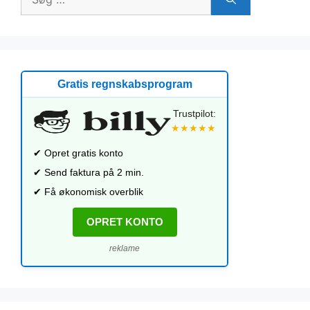
efter:
Gratis regnskabsprogram
Trustpilot:
★★★★★
✔ Opret gratis konto
✔ Send faktura på 2 min.
✔ Få økonomisk overblik
OPRET KONTO
reklame