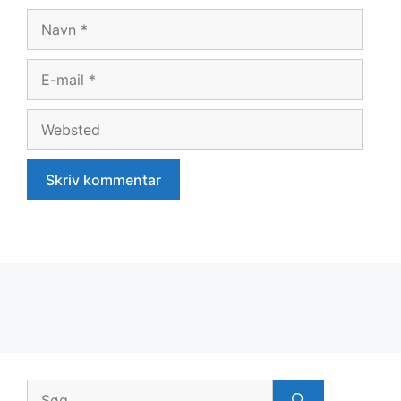
Navn
E-
mail
Websted
Søg