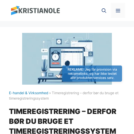
Hop
Menu
til
indhold
E-handel & Virksomhed
»
Timeregistrering – derfor bør du bruge et
timeregistreringssystem
TIMEREGISTRERING – DERFOR
BØR DU BRUGE ET
TIMEREGISTRERINGSSYSTEM