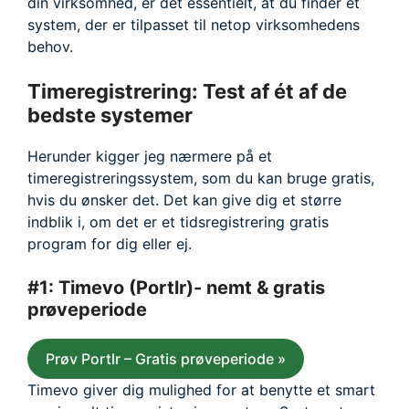
din virksomhed, er det essentielt, at du finder et
system, der er tilpasset til netop virksomhedens
behov.
Timeregistrering: Test af ét af de
bedste systemer
Herunder kigger jeg nærmere på et
timeregistreringssystem, som du kan bruge gratis,
hvis du ønsker det. Det kan give dig et større
indblik i, om det er et tidsregistrering gratis
program for dig eller ej.
#1: Timevo (Portlr)- nemt & gratis
prøveperiode
Prøv Portlr – Gratis prøveperiode »
Timevo giver dig mulighed for at benytte et smart