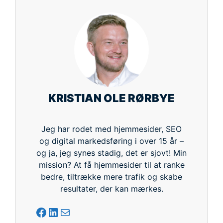
KRISTIAN OLE RØRBYE
Jeg har rodet med hjemmesider, SEO
og digital markedsføring i over 15 år –
og ja, jeg synes stadig, det er sjovt! Min
mission? At få hjemmesider til at ranke
bedre, tiltrække mere trafik og skabe
resultater, der kan mærkes.
Facebook
LinkedIn
Mail