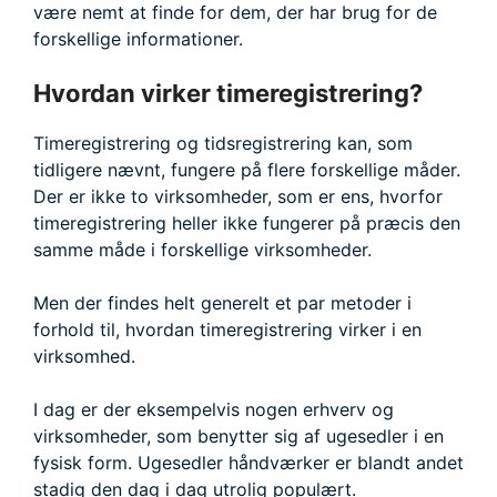
være nemt at finde for dem, der har brug for de
forskellige informationer.
Hvordan virker timeregistrering?
Timeregistrering og tidsregistrering kan, som
tidligere nævnt, fungere på flere forskellige måder.
Der er ikke to virksomheder, som er ens, hvorfor
timeregistrering heller ikke fungerer på præcis den
samme måde i forskellige virksomheder.
Men der findes helt generelt et par metoder i
forhold til, hvordan timeregistrering virker i en
virksomhed.
I dag er der eksempelvis nogen erhverv og
virksomheder, som benytter sig af ugesedler i en
fysisk form. Ugesedler håndværker er blandt andet
stadig den dag i dag utrolig populært.