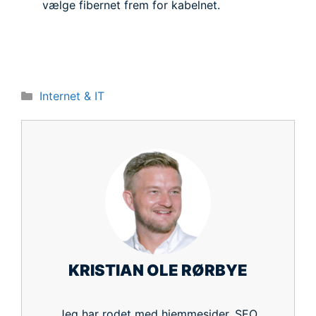
vælge fibernet frem for kabelnet.
Kategorier
Internet & IT
KRISTIAN OLE RØRBYE
Jeg har rodet med hjemmesider, SEO