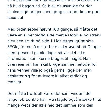
en masse søgeord på websiden, men skrevet i hvid
på hvid baggrund. Så blev de usynlige for den
almindelige bruger, men googles robot kunne godt
læse det.
Med ordet æbler nævnt 100 gange, så måtte det
være en super vigtig side mente Google, og straks
blev den smidt på side 1. Lidt ærgerligt tænkte
SEOle, for nu lå der jo flere sider øverst på Google,
men ligesom i gamle dage, så var det ikke
information som kunne bruges til meget. Han
overvejer om han skal bruge samme metode, for
hans venner ville jo også gerne ligge der, men
beslutter sig for at levere kvalitet ærligt og
redeligt.
Det måtte trods alt være det som vinder i det
lange løb tænkte han. Han lagde også mærke til at
mange websider ikke hed det samme som den