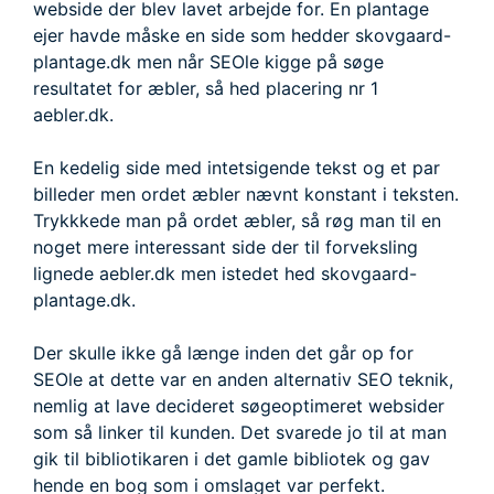
webside der blev lavet arbejde for. En plantage
ejer havde måske en side som hedder skovgaard-
plantage.dk men når SEOle kigge på søge
resultatet for æbler, så hed placering nr 1
aebler.dk.
En kedelig side med intetsigende tekst og et par
billeder men ordet æbler nævnt konstant i teksten.
Trykkkede man på ordet æbler, så røg man til en
noget mere interessant side der til forveksling
lignede aebler.dk men istedet hed skovgaard-
plantage.dk.
Der skulle ikke gå længe inden det går op for
SEOle at dette var en anden alternativ SEO teknik,
nemlig at lave decideret søgeoptimeret websider
som så linker til kunden. Det svarede jo til at man
gik til bibliotikaren i det gamle bibliotek og gav
hende en bog som i omslaget var perfekt.