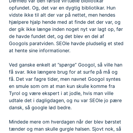
Dermed var den første virtuelle bibliotikar
opfundet. Og, det var en dygtig bibliotikar. Hun
vidste ikke til alt der var på nettet, men hendes
hjælpere hjalp hende med at finde det der var, og
der gik ikke længe inden noget nyt var lagt op, før
de havde fundet det, og det blev en del af
Googols paratviden. SEOle havde pludselig et sted
at hente sine informationer.
Ved ganske enkelt at ”spørge” Googol, så ville han
få svar. Ikke længere brug for at surfe på må og
få. Det var fagre tider, men navnet Googol syntes
en smule som om at man kun skulle komme fra
Tyrol og være ekspert i at jodle, hvis man ville
udtale det i dagligdagen, og nu var SEOle jo pære
dansk, så google lød bedre.
Mindede mere om hverdagen når der blev børstet
tænder og man skulle gurgle halsen. Sjovt nok, så