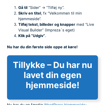
Gå til
“Sider” → “Tilføj ny”.
Skriv en titel
, fx “Velkommen til min
hjemmeside”.
Tilføj tekst, billeder og knapper
med “Live
Visual Builder” (Impreza´s eget)
Klik på “Udgiv”
.
Nu har du din første side oppe at køre!
Tillykke – Du har nu
lavet din egen
hjemmeside!
Nu har du en færdig
WordPress hjemmeside
-