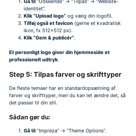
Gå til
“Udseende” → “Tilpas” → “Website-
identitet”.
Klik “Upload logo”
og vælg din logofil.
Tilføj også et favicon
(gerne et kvadratisk
ikon, fx 512×512 px).
Klik “Gem & publicér”
.
Et personligt logo giver din hjemmeside et
professionelt udtryk
.
Step 5: Tilpas farver og skrifttyper
De fleste temaer har en standardopsætning af
farver og skrifttyper, men du kan let ændre det, så
det passer til din stil.
Sådan gør du:
Gå til
“Impreza” → “Theme Options”.