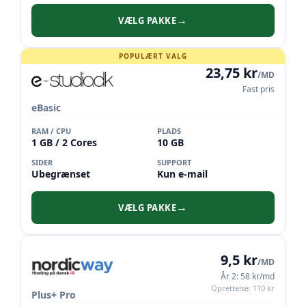
VÆLG PAKKE
→
POPULÆRT VALG
23,75 kr
/MD
Fast pris
eBasic
RAM / CPU
PLADS
1 GB / 2 Cores
10 GB
SIDER
SUPPORT
Ubegrænset
Kun e-mail
VÆLG PAKKE
→
9,5 kr
/MD
År 2: 58 kr/md
Oprettelse: 110 kr
Plus+ Pro