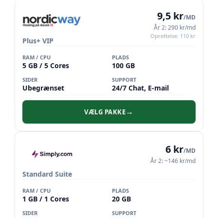
9,5 kr
/MD
År 2: 290 kr/md
Oprettelse: 110 kr
Plus+ VIP
RAM / CPU
PLADS
5 GB / 5 Cores
100 GB
SIDER
SUPPORT
Ubegrænset
24/7 Chat, E-mail
VÆLG PAKKE
→
6 kr
/MD
År 2: ~146 kr/md
Standard Suite
RAM / CPU
PLADS
1 GB / 1 Cores
20 GB
SIDER
SUPPORT