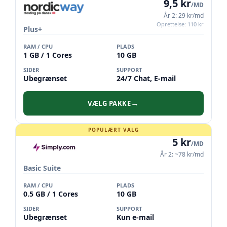
9,5 kr
/MD
År 2: 29 kr/md
Oprettelse: 110 kr
Plus+
RAM / CPU
PLADS
1 GB / 1 Cores
10 GB
SIDER
SUPPORT
Ubegrænset
24/7 Chat, E-mail
VÆLG PAKKE
→
POPULÆRT VALG
5 kr
/MD
År 2: ~78 kr/md
Basic Suite
RAM / CPU
PLADS
0.5 GB / 1 Cores
10 GB
SIDER
SUPPORT
Ubegrænset
Kun e-mail