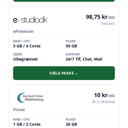
98,75 kr
/MD
Fast pris
ePremium
RAM / CPU
PLADS
3 GB / 4 Cores
50 GB
SIDER
SUPPORT
Ubegrænset
24/7 Tlf, Chat, Mail
VÆLG PAKKE
→
10 kr
/MD
År 2: 29 kr/md
Privat
RAM / CPU
PLADS
1 GB / 2 Cores
20 GB