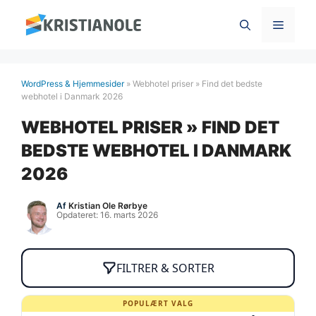
Hop
Menu
til
indhold
WordPress & Hjemmesider
»
Webhotel priser » Find det bedste
webhotel i Danmark 2026
WEBHOTEL PRISER » FIND DET
BEDSTE WEBHOTEL I DANMARK
2026
Af
Kristian Ole Rørbye
Opdateret:
16. marts 2026
FILTRER & SORTER
POPULÆRT VALG