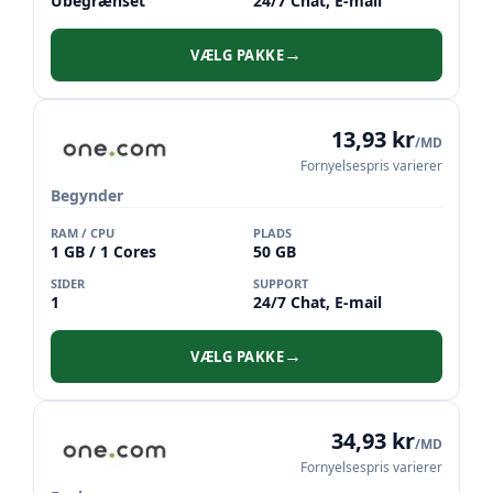
Ubegrænset
24/7 Chat, E-mail
VÆLG PAKKE
→
13,93 kr
/MD
Fornyelsespris varierer
Begynder
RAM / CPU
PLADS
1 GB / 1 Cores
50 GB
SIDER
SUPPORT
1
24/7 Chat, E-mail
VÆLG PAKKE
→
34,93 kr
/MD
Fornyelsespris varierer