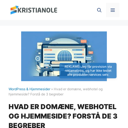
Hop
Menu
til
indhold
WordPress & Hjemmesider
»
Hvad er domæne, webhotel og
hjemmeside? Forstå de 3 begreber
HVAD ER DOMÆNE, WEBHOTEL
OG HJEMMESIDE? FORSTÅ DE 3
BEGREBER